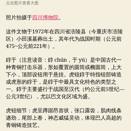
点击图片查看大图
照片拍摄于
四川博物院
。
这件文物于1972年在四川省涪陵县（今重庆市涪陵
区）小田溪墓葬出土，其年代为战国时期（公元前
475~公元前221年）。
錞于（注意读音：錞 chún，于 yú）是中国古代一
种青铜打击乐器，形如覆置的圆筒或椭圆筒，上大
下小，顶部设钮用于悬挂。虎钮錞于特指钮部铸造
成虎形的錞于，是錞于中最具文化特色的类型之
一。錞于主要盛行于战国至汉代（约公元前5世纪—
公元3世纪），尤以巴文化区域为盛。
虎钮细节：虎呈蹲踞昂首状，张口露齿，肌肉线条
遒劲，尾部上卷，神态威猛灵动，体现巴人高超的
青铜铸造技艺。