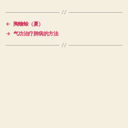
←
陶蟾蜍（夏）
→
气功治疗肺病的方法